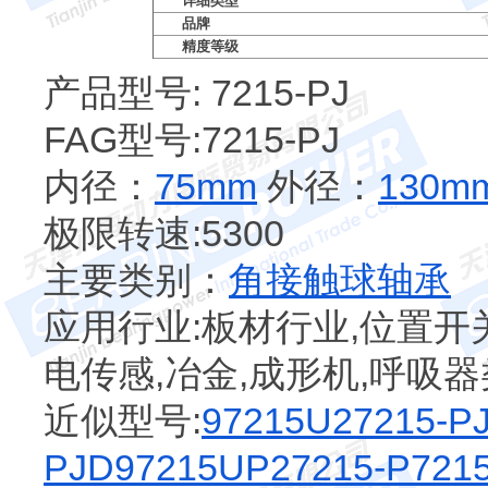
详细类型
品牌
精度等级
产品型号: 7215-PJ
FAG型号:7215-PJ
内径：
75mm
外径：
130m
极限转速:5300
主要类别：
角接触球轴承
应用行业:板材行业,位置开关
电传感,冶金,成形机,呼吸
近似型号:
97215U2
7215-P
PJD
97215UP2
7215-P
721