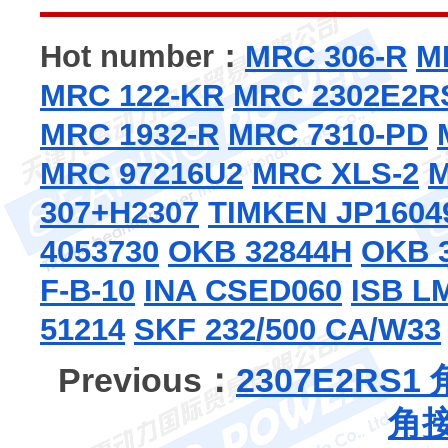
Hot number：
MRC 306-R
M
MRC 122-KR
MRC 2302E2R
MRC 1932-R
MRC 7310-PD
MRC 97216U2
MRC XLS-2
M
307+H2307
TIMKEN JP1604
4053730
OKB 32844H
OKB 
F-B-10
INA CSED060
ISB L
51214
SKF 232/500 CA/W33
Previous：
2307E2RS
角