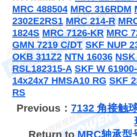
MRC 488504
MRC 316RDM
2302E2RS1
MRC 214-R
MRC
1824S
MRC 7126-KR
MRC 7
GMN 7219 C/DT
SKF NUP 2
OKB 311Z2
NTN 16036
NSK
RSL182315-A
SKF W 61900
14x24x7 HMSA10 RG
SKF 2
RS
Previous：
7132 角接触
Return to
MRC轴承型