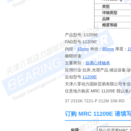
类型
详细类型
品牌
精度等级
产品型号: 11209E
FAG型号:11209E
内径：
45mm
外径：
85mm
厚度：
1
极限转速:
主要类别：
自调心球轴承
应用行业:拉床,光谱产品,储运设备,
近似型号:
11209E
天津八零动力国际贸易有限公司专业经销 
任意地方购买 MRC 11209E 
37 2315K 7221-P 212M 338-RD
订购 MRC 11209E 请
标题: