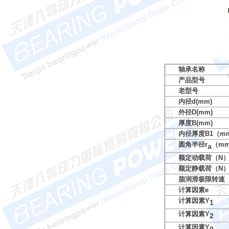
轴承名称
产品型号
老型号
内径d(mm)
外径D(mm)
厚度B(mm)
内径厚度B1（m
圆角半径r
（m
a
额定动载荷（N
额定静载荷（N
脂润滑极限转速（
计算因素e
计算因素Y
1
计算因素Y
2
计算因素Y
0