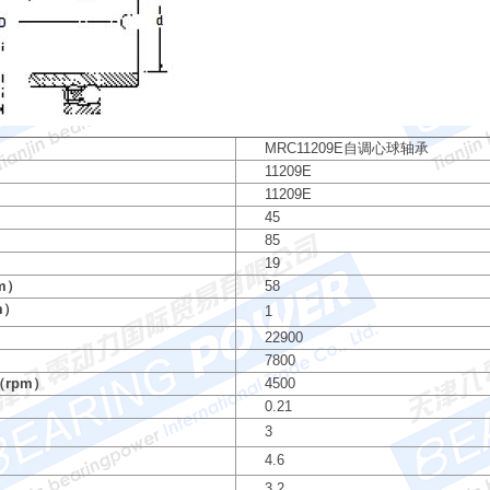
MRC11209E自调心球轴承
11209E
11209E
45
85
19
m）
58
m）
1
）
22900
）
7800
rpm）
4500
0.21
3
4.6
3.2