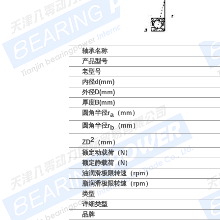
轴承名称
产品型号
老型号
内径d(mm)
外径D(mm)
厚度B(mm)
圆角半径r
（mm）
a
圆角半径r
（mm）
b
2
ZD
（mm）
额定动载荷（N）
额定静载荷（N）
油润滑极限转速（rpm）
脂润滑极限转速（rpm）
类型
详细类型
品牌