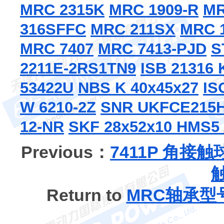
MRC 2315K
MRC 1909-R
MR
316SFFC
MRC 211SX
MRC 
MRC 7407
MRC 7413-PJD
S
2211E-2RS1TN9
ISB 21316
53422U
NBS K 40x45x27
IS
W 6210-2Z
SNR UKFCE215
12-NR
SKF 28x52x10 HMS5
Previous：
7411P 角接
Return to
MRC轴承型