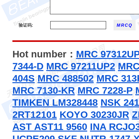
验证码:
Hot number：
MRC 97312U
7344-D
MRC 97211UP2
MRC
404S
MRC 488502
MRC 31
MRC 7130-KR
MRC 7228-P
TIMKEN LM328448
NSK 24
2RT12101
KOYO 30230JR
Z
AST AST11 9560
INA RCJO
UCPE209
SKF NUTR-1747-