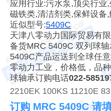
应用行业:污水泵,顶尖行业,
磁铁类,清洁剂类,保鲜设备
近似型号:
5409C
天津八零动力国际贸易有限公
备货MRC 5409C 双列
5409C产品运送到全球任意地
零动力工业，价格低，品种
球轴承订购电话
022-58519
2210EK 100KS 11210E 83
订购 MRC 5409C 