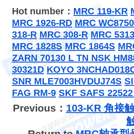
Hot number：
MRC 119-KR
MRC 1926-RD
MRC WC8750
318-R
MRC 308-R
MRC 531
MRC 1828S
MRC 1864S
MRC
ZARN 70130 L TN
NSK HM8
30321D
KOYO 3NCHAD018
SNR MLE7003HVDUJ74S
S
FAG RM-9
SKF SAFS 22522 
Previous：
103-KR 角
Return to
MRC轴承型