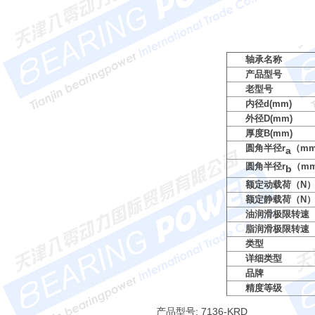
轴承名称
产品型号
老型号
内径d(mm)
外径D(mm)
厚度B(mm)
圆角半径r
（m
a
圆角半径r
（m
b
额定动载荷（N
额定静载荷（N
油润滑极限转速（
脂润滑极限转速（
类型
详细类型
品牌
精度等级
产品型号: 7136-KRD