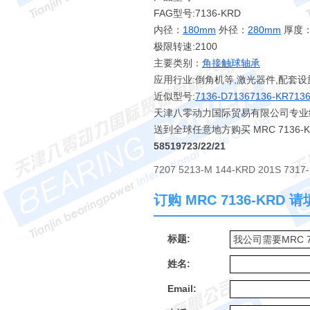
FAG型号:7136-KRD
内径：
180mm
外径：
280mm
厚度
极限转速:2100
主要类别：
角接触球轴承
应用行业:倒角机等,激光器件,配套设
近似型号:
7136-D
7136
7136-KR
713
天津八零动力国际贸易有限公司专业经销 
送到全球任意地方购买 MRC 713
58519723/22/21
7207 5213-M 144-KRD 201S 7317-
订购 MRC 7136-KRD
标题:
姓名:
Email: