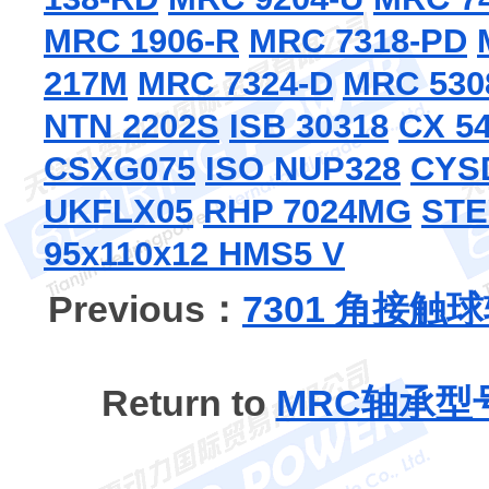
MRC 1906-R
MRC 7318-PD
217M
MRC 7324-D
MRC 530
NTN 2202S
ISB 30318
CX 5
CSXG075
ISO NUP328
CYS
UKFLX05
RHP 7024MG
STE
95x110x12 HMS5 V
Previous：
7301 角接触
Return to
MRC轴承型