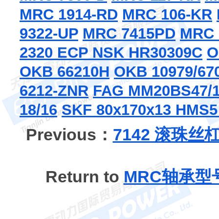
MRC 1914-RD
MRC 106-KR
9322-UP
MRC 7415PD
MRC 
2320 ECP
NSK HR30309C
O
OKB 66210H
OKB 10979/67
6212-ZNR
FAG MM20BS47/1
18/16
SKF 80x170x13 HMS5
Previous：
7142 滚珠丝
Return to
MRC轴承型