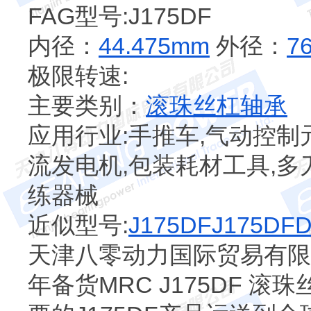
FAG型号:J175DF
内径：
44.475mm
外径：
7
极限转速:
主要类别：
滚珠丝杠轴承
应用行业:手推车,气动控制元
流发电机,包装耗材工具,多
练器械
近似型号:
J175DF
J175DF
天津八零动力国际贸易有限公
年备货MRC J175DF 